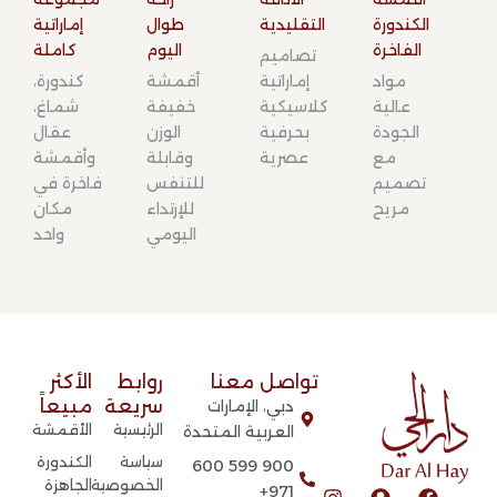
الكندورة
التقليدية​
طوال
إماراتية
الفاخرة​
اليوم​
كاملة​
تصاميم
مواد
إماراتية
أقمشة
كندورة،
عالية
كلاسيكية
خفيفة
شماغ،
الجودة
بحرفية
الوزن
عقال
مع
عصرية
وقابلة
وأقمشة
تصميم
للتنفس
فاخرة في
مريح
للإرتداء
مكان
اليومي
واحد
تواصل معنا​
روابط
الأكثر
سريعة​
مبيعاً
دبي، الإمارات
الرئيسية
الأقمشة
العربية المتحدة​
سياسة
الكندورة
900 599 600
الخصوصية
الجاهزة
T
I
S
F
971+