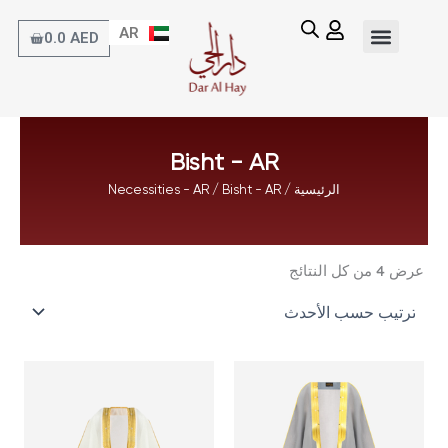
خطي
AR
لى
EN
Cart
0.0
AED
لمحتوى
Bisht - AR
الرئيسية
/
/ Bisht - AR
Necessities - AR
تم
الفرز
عرض ⁦4⁩ من كل النتائج
حسب
الأحدث