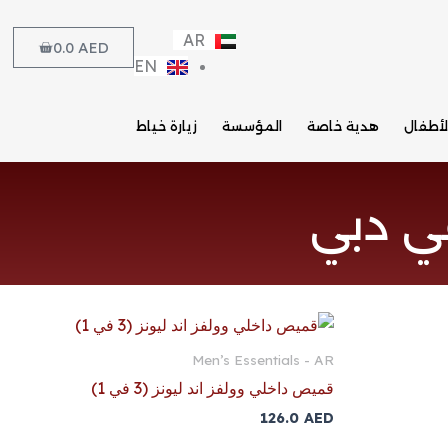
AR
Cart
0.0
AED
EN
أطفال
هدية خاصة
المؤسسة
زيارة خياط
ي دبي
Men’s Essentials - AR
قميص داخلي وولفز اند ليونز (3 في 1)
126.0
AED