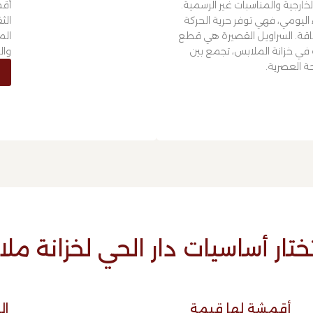
خارجية والمناسبات غير الرسمية.
أقم
 اليومي، فهي توفر حرية الحركة
الث
ناقة. السراويل القصيرة هي قطع
الم
في خزانة الملابس، تجمع بين
وال
حة العصرية.
تختار أساسيات دار الحي لخزانة مل
أقمشة لها قيمة
ال