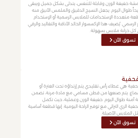
شة خفيفة الوزن وقابلة للتنفس، يتدلى بشكل جميل ويبقى
حاً طوال اليوم. يجعل النسيج الدقيق والملمس الأنيق منه
ة متعددة الإستخدامات للملابس الرسمية أو الإستخدام
 الرسمي. يُضيف هذا الإكسسوار الخالد الأناقة والتقاليد والرقي
 كل خزانة ملابس بسهولة.
تسوق الآن
قحفية
حفية هي غطاء رأس تقليدي يتم إرتداؤه تحت الغترة أو
ماغ. يتم صنعها من قطن مسامي مع مادة مرنة، تضمن
ة آمنة طوال اليوم. خفيفة الوزن وعملية، حيث تكمل
حفية الزي التراثي مع توفير الراحة اليومية. إنها قطعة أساسية
ل الملابس الأصيلة.
تسوق الآن