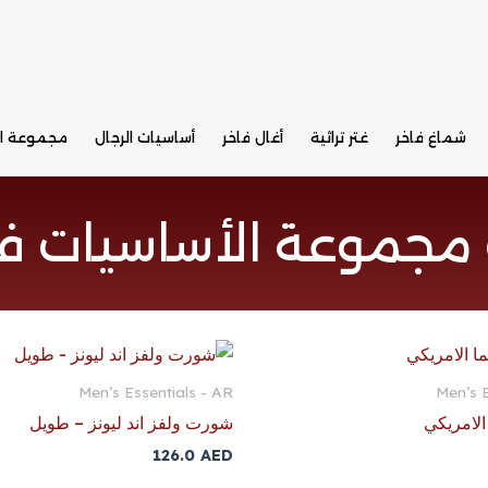
شماغ فاخر
غتر تراثية
أغال فاخر
أساسيات الرجال
مجموعة ال
مجموعة الأساسيات ف
Men’s Essentials - AR
Men’s E
لامريكي
شورت ولفز اند ليونز – طويل
126.0
AED