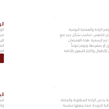
الو
ير الراحة والعملية اليومية.
الو
 للتنفس، تتناسب بشكل جيد مع
من 
س غير الرسمية. هذه القمصان
الإ
 أو بمفردها، وتوفر تنوعاً
الم
طفال والكبار الشعور بالأناقة
التق
ال
بنا بين الراحة المطلوبة والمتانة.
الب
 الجودة، مما يجعلها مناسبة
وال