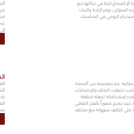
 أو الشماغ ثابتة في مكانها مع
أقم
ه المتوازن، يوفر الراحة والثبات
مري
للإستخدام اليومي في المناسبات
قطع
غير
إلى
ال
ة الإماراتية. يتم تصميمه من أقمشة
الق
سب لحفلات الزفاف والإجتماعات
الش
 وتعدد إستخداماته تجعله قطعة
راح
 حيث يمنح شعوراً بالفخر الثقافي
الق
ته على التكيف بسهولة مع مختلف
تمث