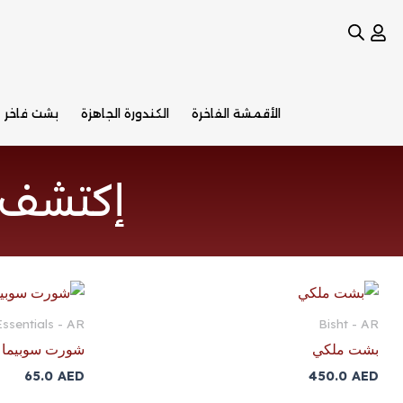
خطي
لى
لمحتوى
الأقمشة الفاخرة
الكندورة الجاهزة
بشت فاخر
إكتشف 
ssentials - AR
Bisht - AR
بشت ملكي
شورت سوبيما ا
65.0
AED
450.0
AED