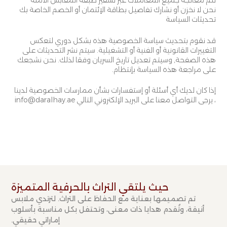
تتم معالجة جميع المعاملات عبر تشفير طبقة المقابس الآمنة
نحن لا نخزن أو نشارك تفاصيل بطاقة الإئتمان أو الخصم الخاصة بك
تحديثات السياسة
قد نقوم بتحديث سياسة الخصوصية هذه بشكل دوري لتعكس
التغييرات القانونية أو الفنية أو التشغيلية. سيتم نشر التحديثات على
هذه الصفحة, وسيتم تعديل تاريخ السريان وفقا لذلك. نحن نشجعك
على مراجعة هذه السياسة بإنتظام.
إذا كان لديك أي أسئلة أو إستفسارات بشأن ممارسات الخصوصية لدينا
، يرجى التواصل معنا على البريد الإلكتروني التالي info@daralhay.ae
حيث يلتقي التراث بالحرفية المتميزة​
تم تصميمها بعناية مع الحفاظ على التراث. لترتدي ملابس
أنيقة، وتُقدم هدايا ذات معنى، وتحتفل بكل مناسبة بأسلوب
إماراتي حقيقي.