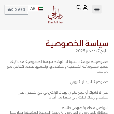
خطي
AR
لى
EN
Cart
0.0
AED
لمحتوى
شماغ فاخر
زيارة خياط
أساسيات الرجال
هدية خاصة
الأقمشة الفاخرة
الكندورة الجاهزة
مجموعة الأطفال
سياسة الخصوصية
بتاريخ 7 نوفمبر 2025
خصوصيتك مهمة بالنسبة لنا. توضح سياسة الخصوصية هذه كيف
نجمع معلوماتك الشخصية ونستخدمها ونحميها عندما تتفاعل مع
موقعنا.
خصوصية البريد الإلكتروني
نحن لا نُشارك أو نبيع عنوان بريدك الإلكتروني لأي شخص. نحن
نستخدم بريدك الإلكتروني فقط من أجل:
التواصل معك بخصوص طلبك
إخطارك بالعروض أو العروض الترويجية الجديدة المتعلقة بملابسنا