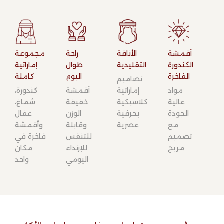
أقمشة
الأناقة
راحة
مجموعة
الكندورة
التقليدية​
طوال
إماراتية
الفاخرة​
اليوم​
كاملة​
تصاميم
مواد
إماراتية
أقمشة
كندورة،
عالية
كلاسيكية
خفيفة
شماغ،
الجودة
بحرفية
الوزن
عقال
مع
عصرية
وقابلة
وأقمشة
تصميم
للتنفس
فاخرة في
مريح
للإرتداء
مكان
اليومي
واحد