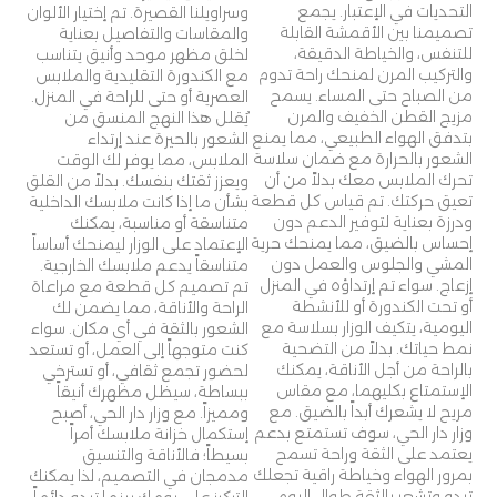
التحديات في الإعتبار. يجمع
وسراويلنا القصيرة. تم إختيار الألوان
تصميمنا بين الأقمشة القابلة
والمقاسات والتفاصيل بعناية
للتنفس، والخياطة الدقيقة،
لخلق مظهر موحد وأنيق يتناسب
والتركيب المرن لمنحك راحة تدوم
مع الكندورة التقليدية والملابس
من الصباح حتى المساء. يسمح
العصرية أو حتى للراحة في المنزل.
مزيج القطن الخفيف والمرن
يُقلل هذا النهج المنسق من
بتدفق الهواء الطبيعي، مما يمنع
الشعور بالحيرة عند إرتداء
الشعور بالحرارة مع ضمان سلاسة
الملابس، مما يوفر لك الوقت
تحرك الملابس معك بدلاً من أن
ويعزز ثقتك بنفسك. بدلاً من القلق
تعيق حركتك. تم قياس كل قطعة
بشأن ما إذا كانت ملابسك الداخلية
ودرزة بعناية لتوفير الدعم دون
متناسقة أو مناسبة، يمكنك
إحساس بالضيق، مما يمنحك حرية
الإعتماد على الوزار ليمنحك أساساً
المشي والجلوس والعمل دون
متناسقاً يدعم ملابسك الخارجية.
إزعاج. سواء تم إرتداؤه في المنزل
تم تصميم كل قطعة مع مراعاة
أو تحت الكندورة أو للأنشطة
الراحة والأناقة، مما يضمن لك
اليومية، يتكيف الوزار بسلاسة مع
الشعور بالثقة في أي مكان. سواء
نمط حياتك. بدلاً من التضحية
كنت متوجهاً إلى العمل، أو تستعد
بالراحة من أجل الأناقة، يمكنك
لحضور تجمع ثقافي، أو تسترخي
الإستمتاع بكليهما، مع مقاس
ببساطة، سيظل مظهرك أنيقاً
مريح لا يشعرك أبداً بالضيق. مع
ومميزاً. مع وزار دار الحي، أصبح
وزار دار الحي، سوف تستمتع بدعم
إستكمال خزانة ملابسك أمراً
يعتمد على الثقة وراحة تسمح
بسيطاً؛ فالأناقة والتنسيق
بمرور الهواء وخياطة راقية تجعلك
مدمجان في التصميم، لذا يمكنك
تبدو وتشعر بالثقة طوال اليوم.