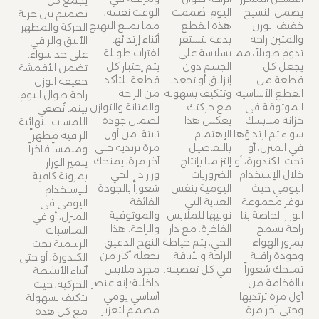
يضمن النسيج
اليوم. صُممت
الوقت نفسه،
تصميم بين حرية
خفيف الوزن
هذه القطع
مما يمنع التهيج
الحركة والمظهر
والمتين راحة
بدقة لتستقر
أثناء إرتدائها
الأنيق والراقي
تدوم طويلاً، مما
بسلاسة على
لفترات طويلة.
على حد سواء.
يجعل كل
الجسم دون
يتم إختبار كل
تضمن الأقمشة
قطعة من
إنزلاق أو تجعد،
قطعة للتأكد
خفيفة الوزن
القطع الأساسية
وتتكيف بسهولة
من الراحة
راحة طوال اليوم،
الموثوقة في
مع حركتك.
والمتانة والتوازن
بينما تُضفي
خزانة ملابسك.
يعكس هذا
لضمان جودة
اللمسات النهائية
سواء تم ارتداؤها
الإهتمام
ثابتة. من أول
الراقية مظهراً
في المنزل، أو
بالتفاصيل
مرة ترتديه حتى
وملمساً فاخراً.
تحت الكندورة، أو
إلتزامنا بإنتاج
آخر مرة، يمنحك
يتميز الوزار
خلال الإستخدام
الضروريات
وزار دار الحي
بمرونة كافية
اليومي حيث
اليومية بنفس
شعوراً بالجودة
للإستخدام
توفر مجموعة
العناية التي
الفائقة
اليومي في
الوزار الخاصة بنا
نوليها للملابس
والموثوقية
المنزل، أو في
راحة تسمح
الفاخرة. مع دار
والراحة. هذا
المناسبات
بمرور الهواء
الحي، يتم خياطة
النهج الدقيق
الرسمية تحت
وجودة راقية
الراحة والأناقة
يجعله أكثر من
الكندورة، أو حتى
تمنحك شعوراً
في كل تفصيلة.
مجرد ملابس
أثناء الأنشطة
بالفخامة من
داخلية؛ إنه عنصر
الحركية، حيث
أول مرة ترتديها
أساسي يومي
يتكيف بسهولة
وحتى آخر مرة.
مصمم لتعزيز
مع كل هذه