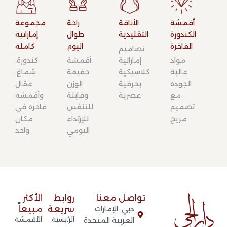
أقمشة
الأناقة
راحة
مجموعة
الكندورة
التقليدية​
طوال
إماراتية
الفاخرة​
اليوم​
كاملة​
تصاميم
مواد
إماراتية
أقمشة
كندورة،
عالية
كلاسيكية
خفيفة
شماغ،
الجودة
بحرفية
الوزن
عقال
مع
عصرية
وقابلة
وأقمشة
تصميم
للتنفس
فاخرة في
مريح
للإرتداء
مكان
اليومي
واحد
تواصل معنا​
روابط
الأكثر
سريعة​
مبيعاً
دبي، الإمارات
الرئيسية
الأقمشة
العربية المتحدة​