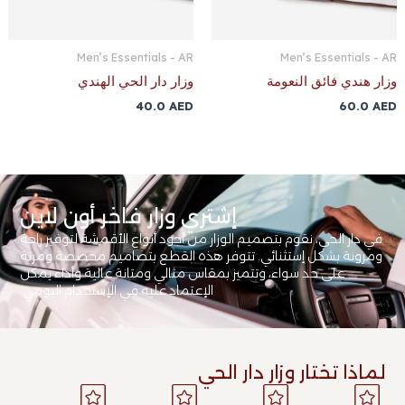
Men’s Essentials - AR
Men’s Essentials - AR
وزار هندي فائق النعومة
وزار دار الحي الهندي
40.0
AED
60.0
AED
إشتري وزار فاخر أون لاين
في دار الحي، نقوم بتصميم الوزار من أجود أنواع الأقمشة لتوفير راحة
ومرونة بشكل إستثنائي. تتوفر هذه القطع بتصاميم مخصصة ومرنة
على حد سواء، وتتميز بمقاس مثالي ومتانة عالية وأداء يمكن
الإعتماد عليه في الإستخدام اليومي.
لماذا تختار وزار دار الحي