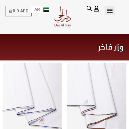
خطي
AR
لى
EN
Cart
0.0
AED
لمحتوى
وزار فاخر