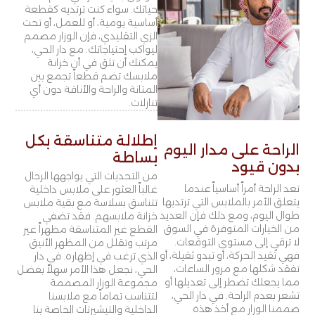
حياتك. سواء كنت ترتديه كقطعة
أساسية يومية، أو للعمل، أو تحت
الزي التقليدي، فإن الوزار مصمم
ليواكب إحتياجاتك. مع دار الحي،
يمكنك أن تثق في أن خزانة
ملابسك تضم قطعاً تجمع بين
المتانة والراحة والأناقة دون أي
تنازلات.
إطلالة متناسقة بكل
الراحة على مدار اليوم
بساطة
بدون قيود
من التحديات التي يواجهها الرجال
تعد الراحة أمراً أساسياً عندما
غالباً العثور على ملابس داخلية
يتعلق الأمر بالملابس التي ترتديها
تتناسق بسلاسة مع بقية ملابس
طوال اليوم، ومع ذلك فإن العديد
خزانة ملابسهم. فقد تضفي
من الخيارات المتوفرة في السوق
القطع غير المتناسقة مظهراً غير
لا ترقى إلى مستوى التوقعات.
مرتب وتقلل من المظهر الأنيق
فهي تُقيد الحركة، أو تبدو ثقيلة، أو
الذي ترغب في إظهاره. في دار
تفقد شكلها مع مرور الساعات،
الحي، نجعل هذا الأمر سهلاً بفضل
مما يجعلك تضطر إلى تعديلها أو
مجموعة الوزار المصممة
تشعر بعدم الراحة. في دار الحي،
لتتناسب تماماً مع ملابسنا
صممنا الوزار مع أخذ هذه
الداخلية والتيشيرتات الخاصة بنا