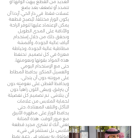
العديد من القطع يبهت ألوانها أو
تتمدد أو تضعف بعد بضع
غسلات فقط. في دار الحي، أردنا أن
يكون الوزار مختلفاً، ليُصبح قطعة
يمكن الإعتماد عليها لتوفر الراحة
والأناقة على المدى الطويل.
ونحقق ذلك من خلال إستخدام
ألياف عالية الجودة، وأقمشة
مطاطية عالية الجودة، وخياطة
معززة في كل تصميم. تحتفظ
هذه المواد بقوتها ونعومتها،
حتى مع الإستخدام اليومي
والغسيل المتكرر. يحافظ المطاط
على مرونته دون أن يتدلى،
ويحافظ القطن على نعومته دون
أن يترقق، ويبقى اللون زاهياً دون
أن يتلاشى. تم تصميم كل تفصيلة
لحماية الملابس من علامات
التآكل والتلف المعتادة، حتى
يحافظ الوزار على مظهره الأنيق
مع مرور الوقت. هذه المتانة
تعني أنك لا تشتري مجرد قطعة
ملابس، بل تستثمر في شيء
موثوق به يستمر في دعم نمط