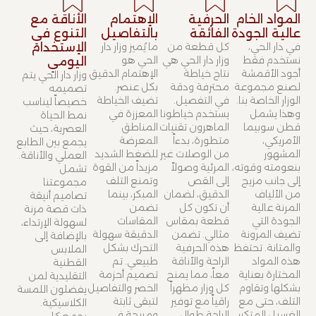
المواد الخام
الحرفية
الإهتمام
الأناقة مع
عالية الجودة
الفائقة
بالتفاصيل
التنوع في
في دار الحي،
كل قطعة من
ما يُميز وزار دار
الإستخدام
نستخدم فقط
وزار دار الحي هي
الحي هو
اليومي
أجود الأقمشة
نتاج خياطة
الإهتمام الدقيق
وزار دار الحي يتم
لصنع مجموعة
محترفة ودقة
بكل عنصر.
تصميمه
الوزار الخاصة بنا.
في التفصيل.
تضيف الخياطة
خصيصاً ليناسب
وهذا يشمل
يستخدم خياطونا
المعززة في
نمط الحياة
قطن سوبيما
الماهرون تقنيات
المناطق
العصرية، حيث
الأمريكي،
متطورة، بدءاً
المعرضة
يجمع بين الطابع
المشهور
من الوصلات غير
للضغط الشديد
العملي والأناقة.
بنعومته وقوته،
المرئية وصولاً
مزيداً من القوة
تشمل
إلى جانب مزيج
إلى القص
وتمنع التلف
مجموعتنا
من الألياف
الدقيق، لضمان
المبكر، بينما
تصاميم أنيقة
المرنة عالية
أن تكون كل
تضمن
ذات قصة مرنة
الجودة التي
قطعة بمقاس
المقاسات
لسهولة الإرتداء،
تضيف المرونة
مثالي. تضمن
الدقيقة سهولة
بالإضافة إلى
والمتانة. تحتفظ
هذه الحرفية
التحرك بشكل
الملابس
هذه المواد
الراحة والأناقة
طبيعي. تم
القطنية
المختارة بعناية
معاً، مما يمنح
تصميم أحزمة
التقليدية لمن
بشكلها وتقاوم
كل وزار مظهراً
الخصر والتفاصيل
يفضلون اللمسة
التلف، حتى مع
راقياً مع توفير
لتبقى ثابتة
الكلاسيكية.
الغسيل المتكرر.
الراحة طوال
ومريحة في
يجمع كل