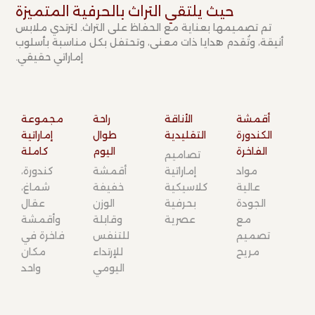
حيث يلتقي التراث بالحرفية المتميزة​
تم تصميمها بعناية مع الحفاظ على التراث. لترتدي ملابس
أنيقة، وتُقدم هدايا ذات معنى، وتحتفل بكل مناسبة بأسلوب
إماراتي حقيقي.
أقمشة
الأناقة
راحة
مجموعة
الكندورة
التقليدية​
طوال
إماراتية
الفاخرة​
اليوم​
كاملة​
تصاميم
مواد
إماراتية
أقمشة
كندورة،
عالية
كلاسيكية
خفيفة
شماغ،
الجودة
بحرفية
الوزن
عقال
مع
عصرية
وقابلة
وأقمشة
تصميم
للتنفس
فاخرة في
مريح
للإرتداء
مكان
اليومي
واحد