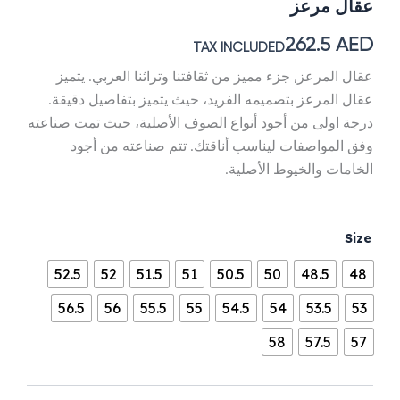
عقال مرعز
262.5
AED
TAX INCLUDED
عقال المرعز, جزء مميز من ثقافتنا وتراثنا العربي. يتميز
عقال المرعز بتصميمه الفريد، حيث يتميز بتفاصيل دقيقة.
درجة اولى من أجود أنواع الصوف الأصلية، حيث تمت صناعته
وفق المواصفات ليناسب أناقتك. تتم صناعته من أجود
الخامات والخيوط الأصلية.
كمية
Size
عقال
مرعز
52.5
52
51.5
51
50.5
50
48.5
48
56.5
56
55.5
55
54.5
54
53.5
53
58
57.5
57