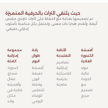
حيث يلتقي التراث بالحرفية المتميزة​
تم تصميمها بعناية مع الحفاظ على التراث. لترتدي ملابس
أنيقة، وتُقدم هدايا ذات معنى، وتحتفل بكل مناسبة بأسلوب
إماراتي حقيقي.
أقمشة
الأناقة
راحة
مجموعة
الكندورة
التقليدية​
طوال
إماراتية
الفاخرة​
اليوم​
كاملة​
تصاميم
مواد
إماراتية
أقمشة
كندورة،
عالية
كلاسيكية
خفيفة
شماغ،
الجودة
بحرفية
الوزن
عقال
مع
عصرية
وقابلة
وأقمشة
تصميم
للتنفس
فاخرة في
مريح
للإرتداء
مكان
اليومي
واحد