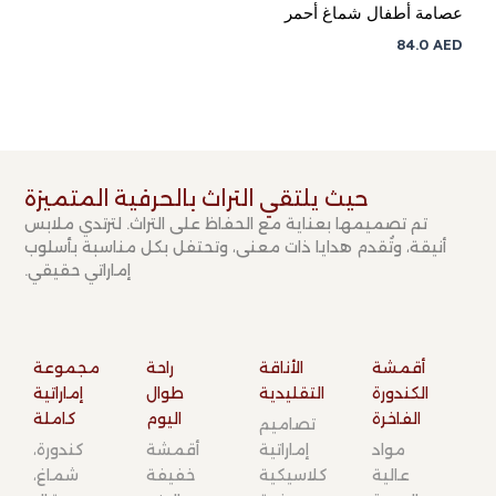
عصامة أطفال شماغ أحمر
84.0
AED
حيث يلتقي التراث بالحرفية المتميزة​
تم تصميمها بعناية مع الحفاظ على التراث. لترتدي ملابس
أنيقة، وتُقدم هدايا ذات معنى، وتحتفل بكل مناسبة بأسلوب
إماراتي حقيقي.
أقمشة
الأناقة
راحة
مجموعة
الكندورة
التقليدية​
طوال
إماراتية
الفاخرة​
اليوم​
كاملة​
تصاميم
مواد
إماراتية
أقمشة
كندورة،
عالية
كلاسيكية
خفيفة
شماغ،