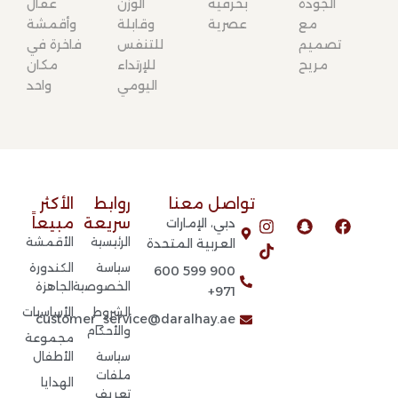
الجودة
بحرفية
الوزن
عقال
مع
عصرية
وقابلة
وأقمشة
تصميم
للتنفس
فاخرة في
مريح
للإرتداء
مكان
اليومي
واحد
تواصل معنا​
روابط
الأكثر
T
I
S
F
سريعة​
مبيعاً
دبي، الإمارات
n
i
n
a
الرئيسية
الأقمشة
العربية المتحدة​
k
s
a
c
t
t
p
e
سياسة
الكندورة
900 599 600
o
a
c
b
الخصوصية
الجاهزة
971+
g
k
h
o
الشروط
الأساسيات
r
a
o
customer_service@daralhay.ae
k
t
a
والأحكام
مجموعة
m
سياسة
الأطفال
ملفات
الهدايا
تعريف