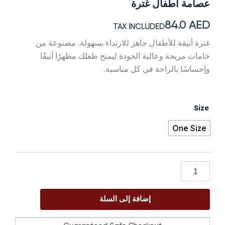
عصامة أطفال غترة
84.0
AED
TAX INCLUDED
غترة أنيقة للأطفال جاهز للارتداء بسهولة. مصنوعة من
خامات مريحة وعالية الجودة ليمنح طفلك مظهرًا أنيقًا
وإحساسًا بالراحة في كل مناسبة.
كمية
Size
عصامة
أطفال
One Size
غترة
إضافة إلى السلة